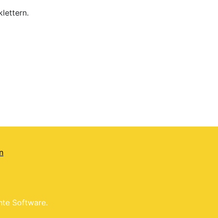
lettern.
n
hte Software.