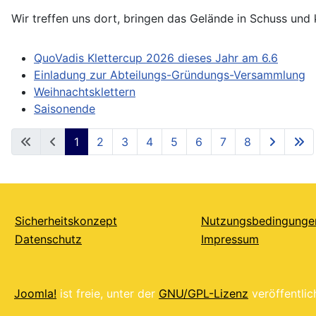
Wir treffen uns dort, bringen das Gelände in Schuss und k
QuoVadis Klettercup 2026 dieses Jahr am 6.6
Einladung zur Abteilungs-Gründungs-Versammlung
Weihnachtsklettern
Saisonende
1
2
3
4
5
6
7
8
Sicherheitskonzept
Nutzungsbedingunge
Datenschutz
Impressum
Joomla!
ist freie, unter der
GNU/GPL-Lizenz
veröffentlic